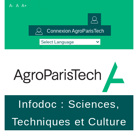
A-
A
A+
Connexion AgroParisTech
Powered by
Translate
Infodoc : Sciences,
Techniques et Culture