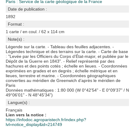
Paris : Service de la carte géologique de la France
Date de publication :
1892
Format :
1 carte / en coul. / 62 x 114 cm
Note(s) :
Légende sur la carte. - Tableau des feuilles adjacentes. -
Légendes technique et des terrains sur la carte. - Carte de base
: "Levée par les Officiers du Corps d’État-major, et publiée par le
Dépôt de la Guerre en 1843". - Relief représenté par des
hachures et des points cotés ; échelle en lieues. - Coordonnées
exprimées en grades et en degrés ; échelle métrique et en
lieues, terrestre et marine. - Coordonnées géographiques
converties au méridien de Greenwich d’après le méridien de
Paris
Données mathématiques : 1:80 000 (W 0°42'54" - E 0°09'37" / N
49°06'01" - N 48°45'34")
Langue(s) :
Français
Lien vers la notice :
https://infodoc.agroparistech.fr/index.php?
lvl=notice_display&id=214749