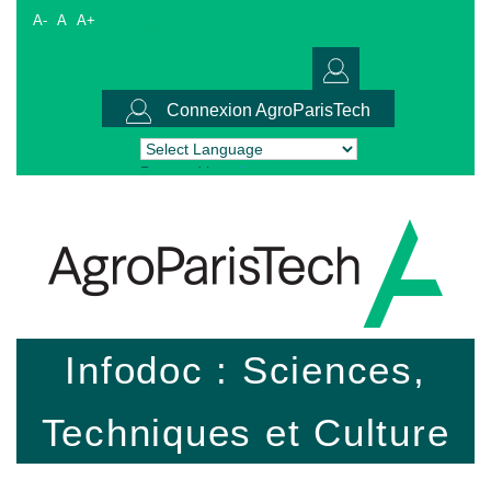
A-
A
A+
Connexion AgroParisTech
Powered by
Translate
Infodoc : Sciences,
Techniques et Culture