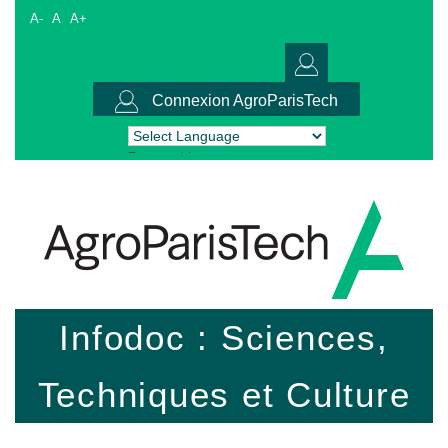
A-
A
A+
Connexion AgroParisTech
Powered by
Translate
Infodoc : Sciences,
Techniques et Culture