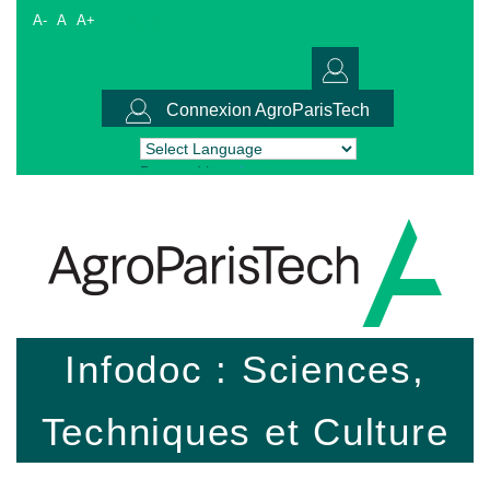
A-
A
A+
Connexion AgroParisTech
Powered by
Translate
Infodoc : Sciences,
Techniques et Culture