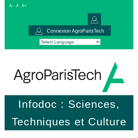
A-
A
A+
Connexion AgroParisTech
Powered by
Translate
Infodoc : Sciences,
Techniques et Culture