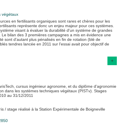
s végétaux
urces en fertilisants organiques sont rares et chères pour les
fertilisants représente donc un enjeu majeur pour ces systèmes.
ystème visant à évaluer la durabilité d'un système de grandes
es. Le bilan des 3 premières campagnes a mis en évidence une
é sont d'autant plus pénalisés en fin de rotation (blé de
 blés tendres lancée en 2011 sur l'essai avait pour objectif de
+
arisTech, cursus ingénieur agronome, et du diplôme d'agronomie
on dans les systèmes techniques végétaux (PISTv). Stages
2010 au 31/12/2011
is / stage réalisé à la Station Expérimentale de Boigneville
12850