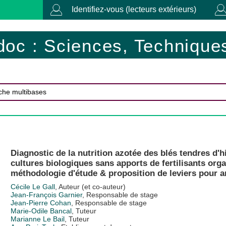
Identifiez-vous (lecteurs extérieurs)
doc : Sciences, Techniques
Diagnostic de la nutrition azotée des blés tendres d
cultures biologiques sans apports de fertilisants org
méthodologie d'étude & proposition de leviers pour 
Cécile Le Gall
, Auteur (et co-auteur)
Jean-François Garnier
, Responsable de stage
Jean-Pierre Cohan
, Responsable de stage
Marie-Odile Bancal
, Tuteur
Marianne Le Bail
, Tuteur