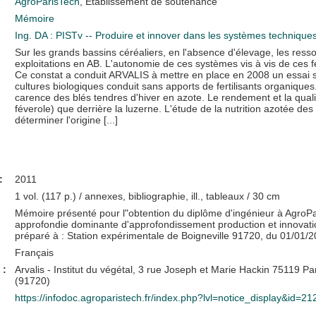
AgroParisTech
, Etablissement de soutenance
Mémoire
Ing. DA : PISTv -- Produire et innover dans les systèmes technique
Sur les grands bassins céréaliers, en l'absence d'élevage, les resso
exploitations en AB. L'autonomie de ces systèmes vis à vis de ces 
Ce constat a conduit ARVALIS à mettre en place en 2008 un essai s
cultures biologiques conduit sans apports de fertilisants organiqu
carence des blés tendres d'hiver en azote. Le rendement et la qualit
féverole) que derrière la luzerne. L'étude de la nutrition azotée des
déterminer l'origine [...]
:
2011
1 vol. (117 p.) / annexes, bibliographie, ill., tableaux / 30 cm
Mémoire présenté pour l"obtention du diplôme d'ingénieur à AgroP
approfondie dominante d'approfondissement production et innovati
préparé à : Station expérimentale de Boigneville 91720, du 01/01/
Français
 :
Arvalis - Institut du végétal, 3 rue Joseph et Marie Hackin 75119 Par
(91720)
https://infodoc.agroparistech.fr/index.php?lvl=notice_display&id=2