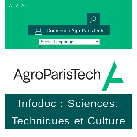
A-
A
A+
Connexion AgroParisTech
Powered by
Translate
Infodoc : Sciences,
Techniques et Culture