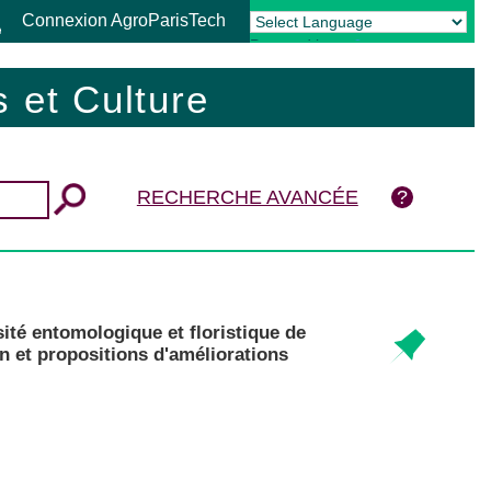
Connexion AgroParisTech
Powered by
Translate
 et Culture
RECHERCHE AVANCÉE
ité entomologique et floristique de
in et propositions d'améliorations