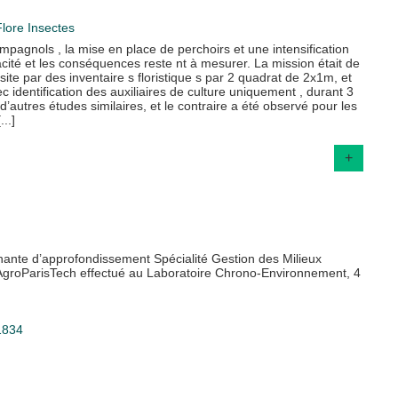
Flore
Insectes
mpagnols , la mise en place de perchoirs et une intensification
acité et les conséquences reste nt à mesurer. La mission était de
site par des inventaire s floristique s par 2 quadrat de 2x1m, et
 identification des auxiliaires de culture uniquement , durant 3
d’autres études similaires, et le contraire a été observé pour les
..]
+
nante d’approfondissement Spécialité Gestion des Milieux
 AgroParisTech effectué au Laboratoire Chrono-Environnement, 4
11834