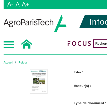
A-
A
A+
Info
Accueil
Retour
Titre :
Auteur(s) :
Type de document :