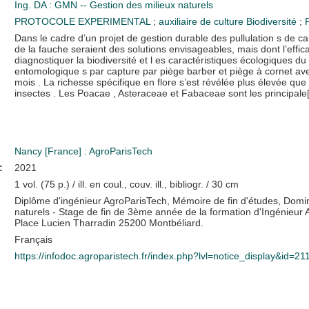
Ing. DA : GMN -- Gestion des milieux naturels
PROTOCOLE EXPERIMENTAL
;
auxiliaire de culture
Biodiversité
;
Dans le cadre d’un projet de gestion durable des pullulation s de ca
de la fauche seraient des solutions envisageables, mais dont l’effic
diagnostiquer la biodiversité et l es caractéristiques écologiques du 
entomologique s par capture par piège barber et piège à cornet avec
mois . La richesse spécifique en flore s’est révélée plus élevée que 
insectes . Les Poacae , Asteraceae et Fabaceae sont les principale[.
Nancy [France] : AgroParisTech
:
2021
1 vol. (75 p.) / ill. en coul., couv. ill., bibliogr. / 30 cm
Diplôme d'ingénieur AgroParisTech, Mémoire de fin d'études, Domi
naturels - Stage de fin de 3ème année de la formation d'Ingénieur
Place Lucien Tharradin 25200 Montbéliard.
Français
https://infodoc.agroparistech.fr/index.php?lvl=notice_display&id=2