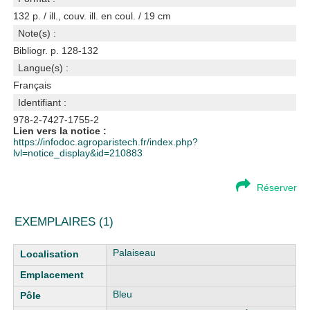
132 p. / ill., couv. ill. en coul. / 19 cm
Note(s) :
Bibliogr. p. 128-132
Langue(s) :
Français
Identifiant :
978-2-7427-1755-2
Lien vers la notice :
https://infodoc.agroparistech.fr/index.php?
lvl=notice_display&id=210883
Réserver
EXEMPLAIRES (1)
Liste des exemplaires
Palaiseau
Bleu