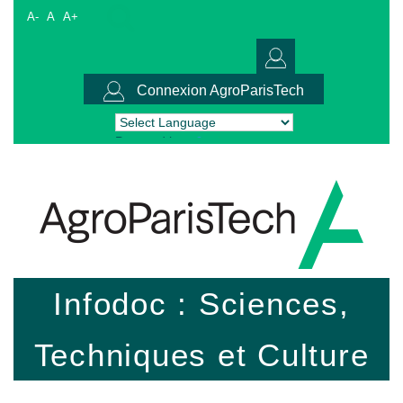
A-
A
A+
Connexion AgroParisTech
Powered by
Translate
Infodoc : Sciences,
Techniques et Culture