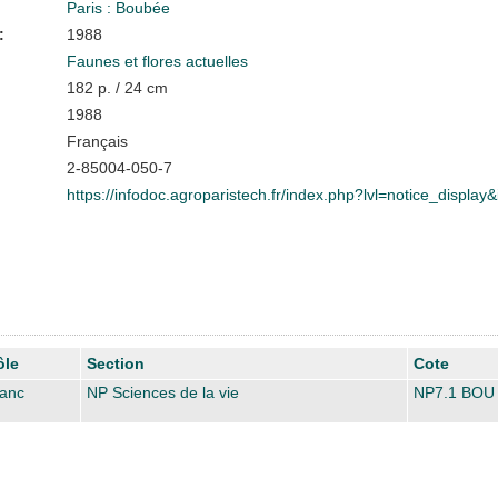
Paris : Boubée
:
1988
Faunes et flores actuelles
182 p. / 24 cm
1988
Français
2-85004-050-7
https://infodoc.agroparistech.fr/index.php?lvl=notice_displa
ôle
Section
Cote
lanc
NP Sciences de la vie
NP7.1 BOU