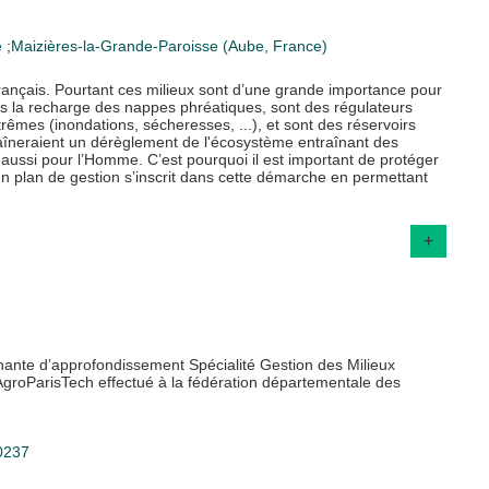
e
;
Maizières-la-Grande-Paroisse (Aube, France)
français. Pourtant ces milieux sont d’une grande importance pour
ans la recharge des nappes phréatiques, sont des régulateurs
êmes (inondations, sécheresses, ...), et sont des réservoirs
traîneraient un dérèglement de l'écosystème entraînant des
aussi pour l’Homme. C’est pourquoi il est important de protéger
’un plan de gestion s’inscrit dans cette démarche en permettant
+
nante d’approfondissement Spécialité Gestion des Milieux
AgroParisTech effectué à la fédération départementale des
10237