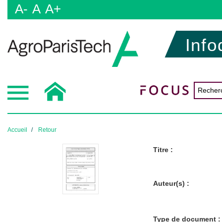
A-
A
A+
Info
Accueil
Retour
Titre :
Auteur(s) :
Type de document :