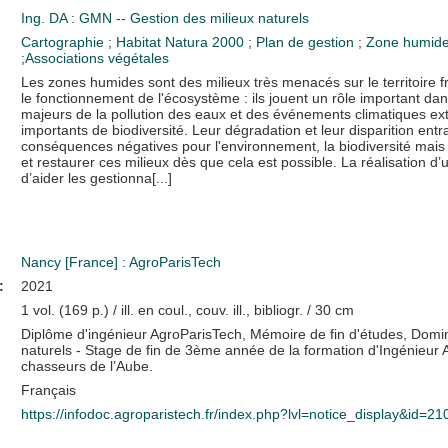
Ing. DA : GMN -- Gestion des milieux naturels
Cartographie
;
Habitat
Natura 2000
;
Plan de gestion
;
Zone humid
;
Associations végétales
Les zones humides sont des milieux très menacés sur le territoire 
le fonctionnement de l'écosystème : ils jouent un rôle important d
majeurs de la pollution des eaux et des événements climatiques extr
importants de biodiversité. Leur dégradation et leur disparition en
conséquences négatives pour l'environnement, la biodiversité mais 
et restaurer ces milieux dès que cela est possible. La réalisation d
d’aider les gestionna[...]
Nancy [France] : AgroParisTech
:
2021
1 vol. (169 p.) / ill. en coul., couv. ill., bibliogr. / 30 cm
Diplôme d'ingénieur AgroParisTech, Mémoire de fin d'études, Domi
naturels - Stage de fin de 3ème année de la formation d'Ingénieur 
chasseurs de l’Aube.
Français
https://infodoc.agroparistech.fr/index.php?lvl=notice_display&id=2