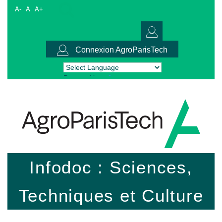
A-
A
A+
Connexion AgroParisTech
Powered by
Translate
Infodoc : Sciences,
Techniques et Culture