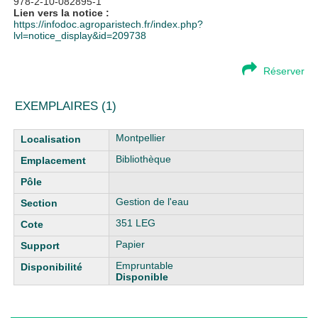
978-2-10-082895-1
Lien vers la notice :
https://infodoc.agroparistech.fr/index.php?
lvl=notice_display&id=209738
Réserver
EXEMPLAIRES (1)
Liste des exemplaires
Montpellier
Bibliothèque
Gestion de l'eau
351 LEG
Papier
Empruntable
Disponible