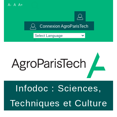
A-
A
A+
Connexion AgroParisTech
Powered by
Translate
Infodoc : Sciences,
Techniques et Culture