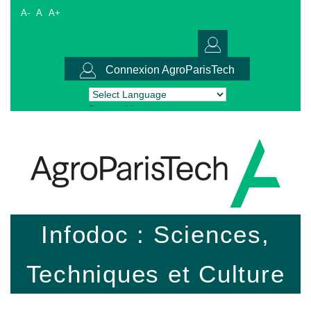
A-
A
A+
Connexion AgroParisTech
Powered by
Translate
Infodoc : Sciences,
Techniques et Culture