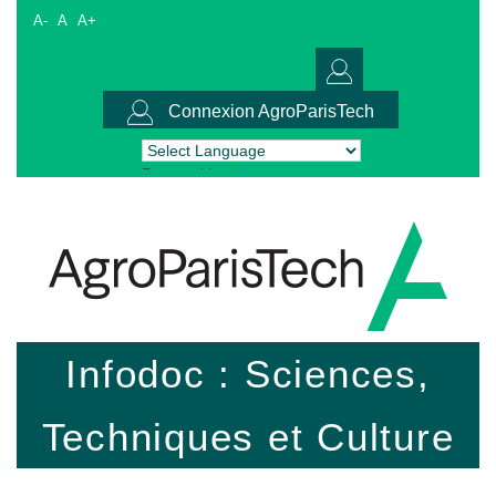
A-
A
A+
Connexion AgroParisTech
Powered by
Translate
Infodoc : Sciences,
Techniques et Culture