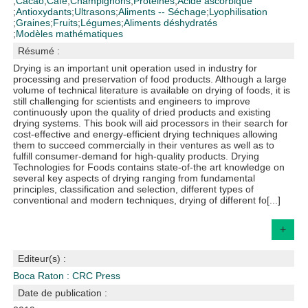
;
Cacao
;
Café
;
Champignons
;
Protéines
;
Acide ascorbique
;
Antioxydants
;
Ultrasons
;
Aliments -- Séchage
;
Lyophilisation
;
Graines
;
Fruits
;
Légumes
;
Aliments déshydratés
;
Modèles mathématiques
Résumé :
Drying is an important unit operation used in industry for
processing and preservation of food products. Although a large
volume of technical literature is available on drying of foods, it is
still challenging for scientists and engineers to improve
continuously upon the quality of dried products and existing
drying systems. This book will aid processors in their search for
cost-effective and energy-efficient drying techniques allowing
them to succeed commercially in their ventures as well as to
fulfill consumer-demand for high-quality products. Drying
Technologies for Foods contains state-of-the art knowledge on
several key aspects of drying ranging from fundamental
principles, classification and selection, different types of
conventional and modern techniques, drying of different fo[...]
+
Editeur(s) :
Boca Raton : CRC Press
Date de publication :