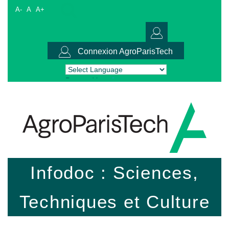
A-
A
A+
Connexion AgroParisTech
Powered by
Translate
Infodoc : Sciences,
Techniques et Culture