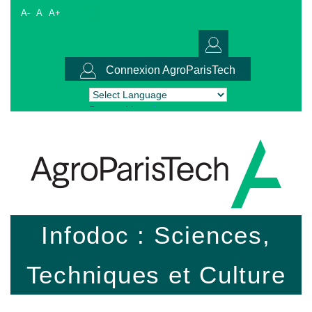
A-
A
A+
Connexion AgroParisTech
Powered by
Translate
Infodoc : Sciences,
Techniques et Culture