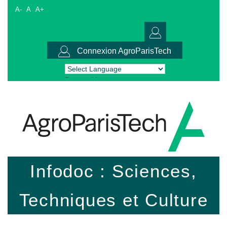
A-
A
A+
Connexion AgroParisTech
Powered by
Translate
Infodoc : Sciences,
Techniques et Culture