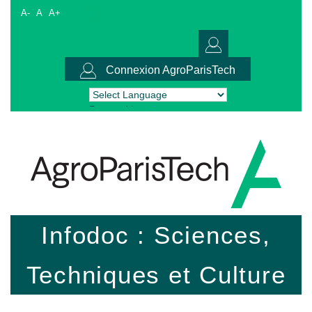
A-
A
A+
Connexion AgroParisTech
Powered by
Translate
Infodoc : Sciences,
Techniques et Culture