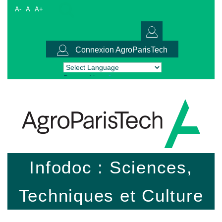
A-
A
A+
Connexion AgroParisTech
Powered by
Translate
Infodoc : Sciences,
Techniques et Culture