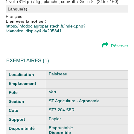
1 vol. (816 p.) / fig., planche, couv. ill. / Gr. in-8° (245 x 160)
Langue(s) :
Français
Lien vers la notice :
https://infodoc.agroparistech.fr/index.php?
lvl=notice_display&id=205841
Réserver
EXEMPLAIRES (1)
Liste des exemplaires
Palaiseau
Vert
ST Agriculture - Agronomie
ST7.204 SER
Papier
Empruntable
Disponible