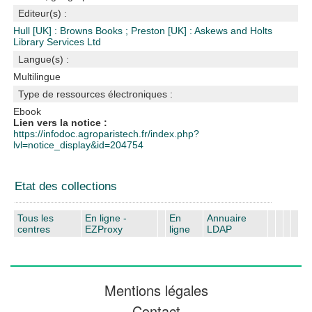
Editeur(s) :
Hull [UK] : Browns Books
;
Preston [UK] : Askews and Holts
Library Services Ltd
Langue(s) :
Multilingue
Type de ressources électroniques :
Ebook
Lien vers la notice :
https://infodoc.agroparistech.fr/index.php?
lvl=notice_display&id=204754
Etat des collections
Tous les
En ligne -
En
Annuaire
centres
EZProxy
ligne
LDAP
Mentions légales
Contact