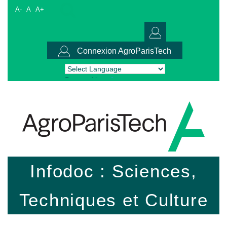
A-
A
A+
Connexion AgroParisTech
Powered by
Translate
Infodoc : Sciences,
Techniques et Culture