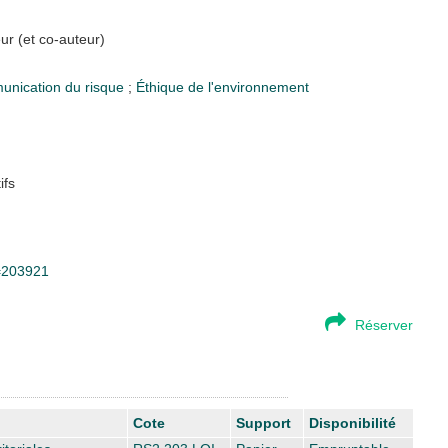
eur (et co-auteur)
nication du risque
;
Éthique de l'environnement
ifs
d=203921
Réserver
Cote
Support
Disponibilité