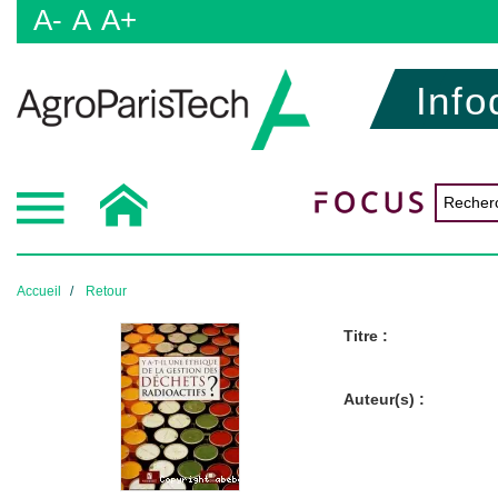
A-
A
A+
Info
Accueil
Retour
Titre :
Auteur(s) :