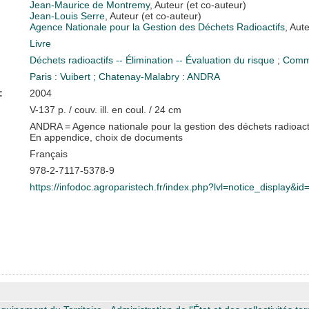
Jean-Maurice de Montremy
, Auteur (et co-auteur)
Jean-Louis Serre
, Auteur (et co-auteur)
Agence Nationale pour la Gestion des Déchets Radioactifs
, Aut
Livre
Déchets radioactifs -- Élimination -- Évaluation du risque
;
Commu
Paris : Vuibert
;
Chatenay-Malabry : ANDRA
:
2004
V-137 p. / couv. ill. en coul. / 24 cm
ANDRA = Agence nationale pour la gestion des déchets radioact
En appendice, choix de documents
Français
978-2-7117-5378-9
https://infodoc.agroparistech.fr/index.php?lvl=notice_display&i