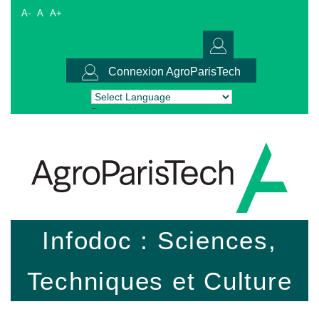
A-
A
A+
Connexion AgroParisTech
Powered by
Translate
Infodoc : Sciences,
Techniques et Culture