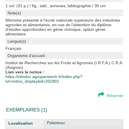
1 vol. (31 p.) / fig., tabl., annexes, bibliographie / 30 cm
Note(s) :
Mémoire présenté à l'école nationale supérieure des industries
agricoles et alimentaires, en vue de l'obtention du diplôme
d'études approfondies en génie chimique, option génie
alimentaire.
Langue(s) :
Français
Organisme d'accueil :
Institut de Recherches sur les Fruits et Agrumes (I.R.F.A.) C.R.A.
(Avignon)
Lien vers la notice :
https://infodoc.agroparistech.fr/index.php?
lvl=notice_display&id=202901
Réserver
EXEMPLAIRES (1)
Liste des exemplaires
Palaiseau