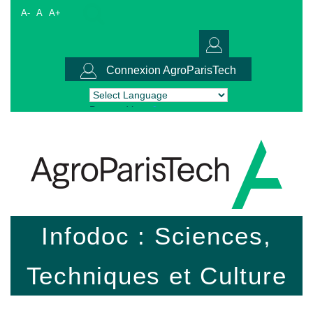
A-
A
A+
Connexion AgroParisTech
Powered by
Translate
Infodoc : Sciences,
Techniques et Culture