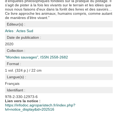
d'enquêtes philosophiques fondées sur la pratique du pistage. Il
s'agit de pister à la fois les vivants sur le terrain et les idées que
nous nous faisons d'eux dans la forêt des livres et des savoirs…
Ce livre approche les animaux, humains compris, comme autant
de manières d'être vivant."
Editeur(s) :
Arles : Actes Sud
Date de publication :
2020
Collection :
"Mondes sauvages", ISSN 2558-2682
Format :
1 vol. (324 p.) / 22 cm
Langue(s) :
Français
Identifiant :
978-2-330-12973-6
Lien vers la notice :
https://infodoc.agroparistech.fr/index.php?
lvl=notice_display&id=202516