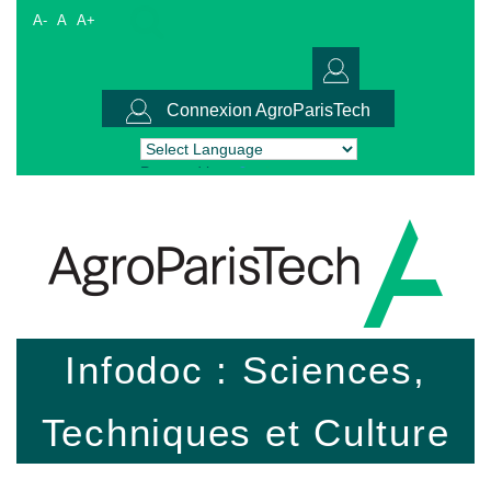
A-
A
A+
Connexion AgroParisTech
Powered by
Translate
Infodoc : Sciences,
Techniques et Culture