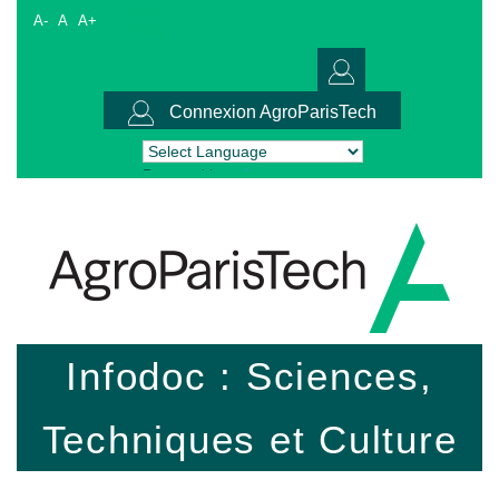
A-
A
A+
Connexion AgroParisTech
Powered by
Translate
Infodoc : Sciences,
Techniques et Culture