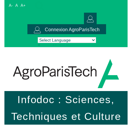
A-
A
A+
Connexion AgroParisTech
Powered by
Translate
Infodoc : Sciences,
Techniques et Culture