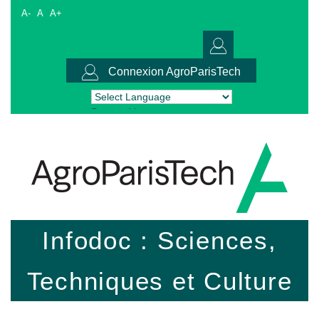
A-
A
A+
Connexion AgroParisTech
Powered by
Translate
Infodoc : Sciences,
Techniques et Culture