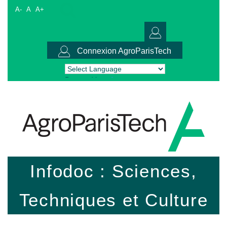
A-
A
A+
Connexion AgroParisTech
Powered by
Translate
Infodoc : Sciences,
Techniques et Culture