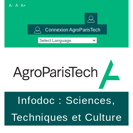
A-
A
A+
Connexion AgroParisTech
Powered by
Translate
Infodoc : Sciences,
Techniques et Culture