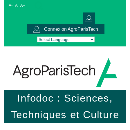
A-
A
A+
Connexion AgroParisTech
Powered by
Translate
Infodoc : Sciences,
Techniques et Culture