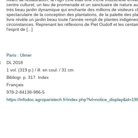
centre culturel, un lieu de promenade et un sanctuaire de nature au
très beau jardin dynamique qui enchante des millions de visiteurs c
spectaculaire de la conception des plantations, de la palette des plan
livre révèle un jardin beau toute l'année rempli de plantes indigène
circonstances. Reprenant les réflexions de Piet Oudolf et les cent
l'esprit de [...]
Paris : Ulmer
:
DL 2018
1 vol. (319 p.) / ill. en coul. / 31 cm
Bibliogr. p. 317. Index
Français
978-2-84138-986-5
https://infodoc.agroparistech.fr/index.php?lvl=notice_display&id=1