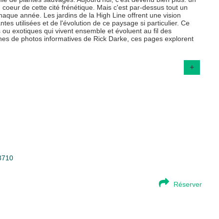
 coeur de cette cité frénétique. Mais c'est par-dessus tout un
haque année. Les jardins de la High Line offrent une vision
tes utilisées et de l'évolution de ce paysage si particulier. Ce
s ou exotiques qui vivent ensemble et évoluent au fil des
aines de photos informatives de Rick Darke, ces pages explorent
+
98710
Réserver