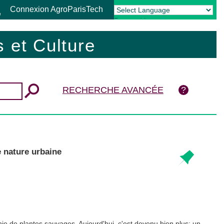
Connexion AgroParisTech
Powered by
Translate
 et Culture
RECHERCHE AVANCÉE
e nature urbaine
ahie de plantes sauvages. Aujourd'hui, c'est devenu bien plus: un