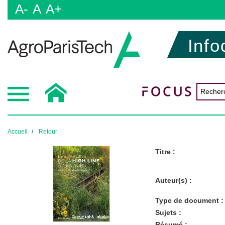
A-
A
A+
Info
Accueil
Retour
Titre :
Auteur(s) :
Type de document :
Sujets :
Résumé :