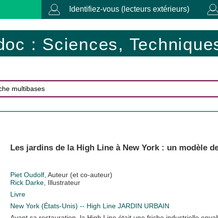
Identifiez-vous (lecteurs extérieurs)
doc : Sciences, Techniques
Les jardins de la High Line à New York : un modèle d
Piet Oudolf
, Auteur (et co-auteur)
Rick Darke
, Illustrateur
Livre
New York (États-Unis) -- High Line
JARDIN URBAIN
Avant sa restauration, la High Line était une friche industrielle env