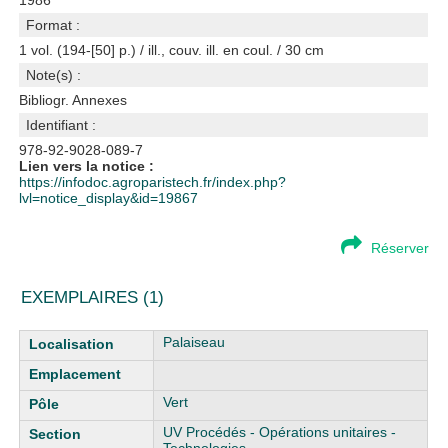
1986
Format :
1 vol. (194-[50] p.) / ill., couv. ill. en coul. / 30 cm
Note(s) :
Bibliogr. Annexes
Identifiant :
978-92-9028-089-7
Lien vers la notice :
https://infodoc.agroparistech.fr/index.php?
lvl=notice_display&id=19867
Réserver
EXEMPLAIRES (1)
Liste des exemplaires
Palaiseau
Vert
UV Procédés - Opérations unitaires -