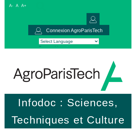
A-
A
A+
Connexion AgroParisTech
Powered by
Translate
Infodoc : Sciences,
Techniques et Culture