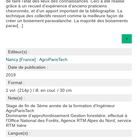
de faire l’état des lieux des connaissances. Ceci a été réalisé
grâce à un recueil d’expérience d’anciens praticiens
chevronnés, et d’un apport important de la bibliographie. La
technique des collectifs ressort comme la meilleure façon de
créer un boisement paravalanche. La majorité des boisements
parav[...]
+
Editeur(s) :
Nancy [France] : AgroParisTech
Date de publication :
2019
Format :
1 vol. (214p.) / ill. en coul. / 30 cm
Note(s) :
Stage de fin de 3ème année de la formation d'Ingénieur
AgroParisTech
Dominante d’approfondissement Gestion forestière, effectué à
l'Office National des Forêts, Agence RTM Alpes du Nord, service
RTM Isère
Langue(s) :