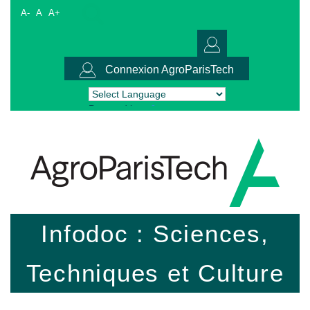
A-
A
A+
Connexion AgroParisTech
Powered by
Translate
Infodoc : Sciences,
Techniques et Culture