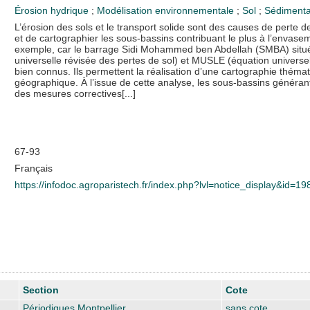
Érosion hydrique
;
Modélisation environnementale
;
Sol
;
Sédimenta
L’érosion des sols et le transport solide sont des causes de perte de
et de cartographier les sous-bassins contribuant le plus à l’envase
exemple, car le barrage Sidi Mohammed ben Abdellah (SMBA) situé 
universelle révisée des pertes de sol) et MUSLE (équation universel
bien connus. Ils permettent la réalisation d’une cartographie thémati
géographique. À l’issue de cette analyse, les sous-bassins généran
des mesures correctives[...]
67-93
Français
https://infodoc.agroparistech.fr/index.php?lvl=notice_display&id=1
Section
Cote
Périodiques Montpellier
sans cote