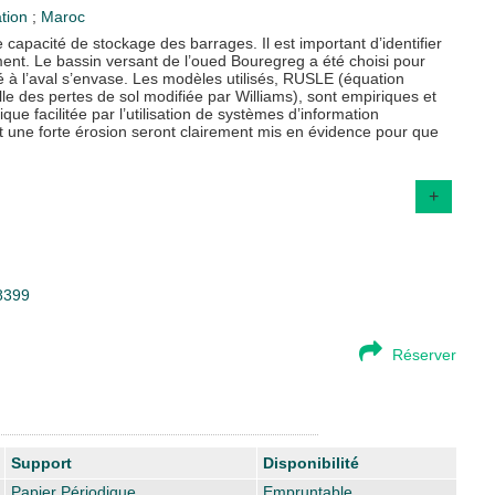
tion
;
Maroc
 capacité de stockage des barrages. Il est important d’identifier
ment. Le bassin versant de l’oued Bouregreg a été choisi pour
à l’aval s’envase. Les modèles utilisés, RUSLE (équation
le des pertes de sol modifiée par Williams), sont empiriques et
que facilitée par l’utilisation de systèmes d’information
t une forte érosion seront clairement mis en évidence pour que
+
98399
Réserver
Support
Disponibilité
Papier Périodique
Empruntable