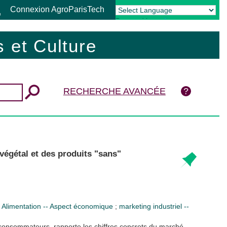
Connexion AgroParisTech
Powered by
Translate
 et Culture
RECHERCHE AVANCÉE
 végétal et des produits "sans"
r
Alimentation -- Aspect économique
;
marketing industriel --
consommateurs, rapporte les chiffres concrets du marché,