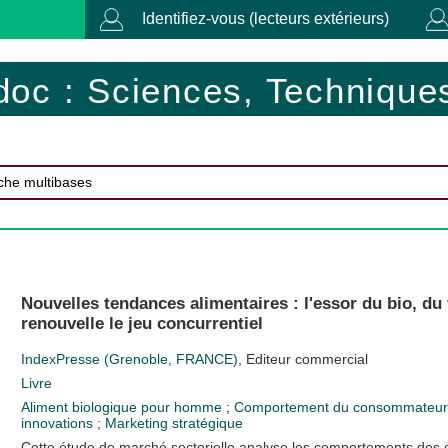
Identifiez-vous (lecteurs extérieurs)
doc : Sciences, Techniques
Nouvelles tendances alimentaires : l'essor du bio, du
renouvelle le jeu concurrentiel
IndexPresse (Grenoble, FRANCE)
, Editeur commercial
Livre
Aliment biologique pour homme
;
Comportement du consommateu
innovations
;
Marketing stratégique
Cette étude de marché sectorielle analyse les comportements des 