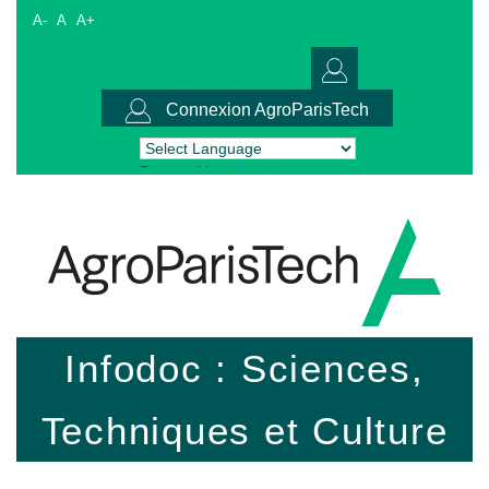
A-
A
A+
Connexion AgroParisTech
Powered by
Translate
Infodoc : Sciences,
Techniques et Culture