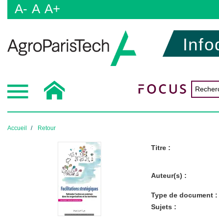
A-
A
A+
Info
Accueil
Retour
Titre :
Auteur(s) :
Type de document :
Sujets :