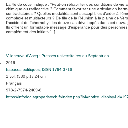
La 4è de couv. indique : "Peut-on réhabiliter des conditions de vie 
chimique ou radioactive ? Comment favoriser une articulation ha
contradictoires ? Quelles modalités sont susceptibles d'aider à l
complexe et multiacteurs ? De file de la Réunion à la plaine de Vers
l'accident de Tchernobyl, les douze cas développés dans cet ouvrage 
Ils offrent un formidable message d'espérance pour des personnes c
complément des initiativ[...]
Villeneuve-d'Ascq : Presses universitaires du Septentrion
:
2019
Espaces politiques, ISSN 1764-3716
1 vol. (380 p.) / 24 cm
Français
978-2-7574-2469-8
https://infodoc.agroparistech.fr/index.php?lvl=notice_display&id=1