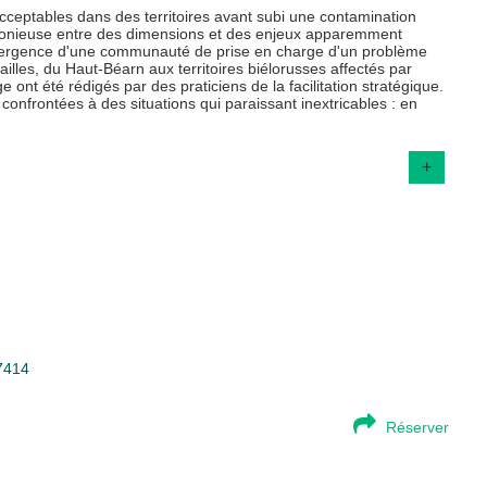
acceptables dans des territoires avant subi une contamination
rmonieuse entre des dimensions et des enjeux apparemment
'émergence d'une communauté de prise en charge d'un problème
ailles, du Haut-Béarn aux territoires biélorusses affectés par
ont été rédigés par des praticiens de la facilitation stratégique.
onfrontées à des situations qui paraissant inextricables : en
+
97414
Réserver