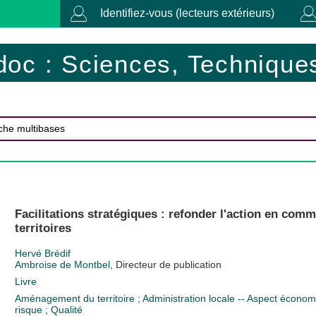
Identifiez-vous (lecteurs extérieurs)
doc : Sciences, Techniques
Facilitations stratégiques : refonder l'action en comm
territoires
Hervé Brédif
Ambroise de Montbel
, Directeur de publication
Livre
Aménagement du territoire
;
Administration locale -- Aspect écono
risque
;
Qualité