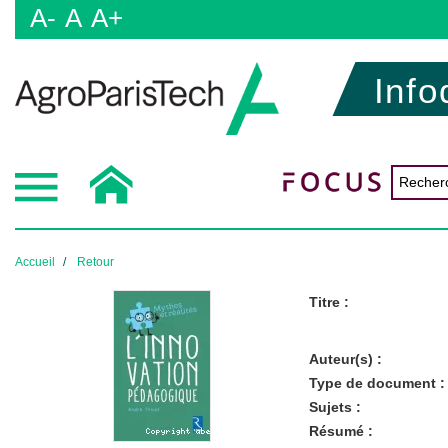
A-
A
A+
Info
Accueil
Retour
Titre :
Auteur(s) :
Type de document :
Sujets :
Résumé :