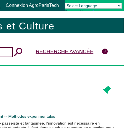
Connexion AgroParisTech
Powered by
Translate
 et Culture
RECHERCHE AVANCÉE
t -- Méthodes expérimentales
 passéiste et fantasmée, l'innovation est nécessaire en
ts et enfants. Il faut donc savoir se remettre en question pour