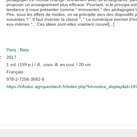
proposer un enseignement plus efficace. Pourtant, si le principe est
tendance à nous présenter comme " innovantes " des pédagogies qu
Pire, sous les effets de modes, on se précipite vers des dispositifs 
suivantes ? " Il faut inverser la classe ", " Le numérique permet d'
eux-mêmes "... Ces idées sont-elles vraiment nouvel[...]
Paris : Retz
:
2017
1 vol. (159 p.) / ill., couv. ill. en coul. / 20 cm
Français
978-2-7256-3582-8
https://infodoc.agroparistech.fr/index.php?lvl=notice_display&id=1
n