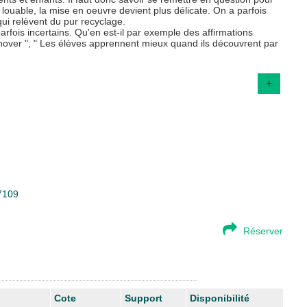
 louable, la mise en oeuvre devient plus délicate. On a parfois
i relèvent du pur recyclage.
parfois incertains. Qu'en est-il par exemple des affirmations
innover ", " Les élèves apprennent mieux quand ils découvrent par
+
97109
Réserver
Cote
Support
Disponibilité