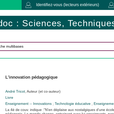
Identifiez-vous (lecteurs extérieurs)
doc : Sciences, Techniques
L'innovation pédagogique
André Tricot
, Auteur (et co-auteur)
Livre
Enseignement -- Innovations
;
Technologie éducative
;
Enseignemen
La 4è de couv. indique :"N'en déplaise aux nostalgiques d'une école
pédagogie. Le monde change, entrainant avec lui enseignants, paren