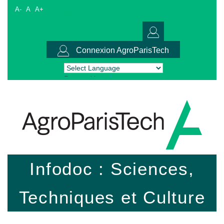
A-
A
A+
Connexion AgroParisTech
Powered by
Translate
Infodoc : Sciences,
Techniques et Culture