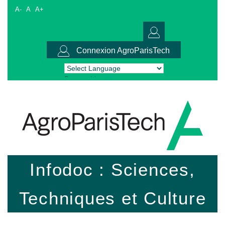
A-
A
A+
Connexion AgroParisTech
Powered by
Translate
Infodoc : Sciences,
Techniques et Culture