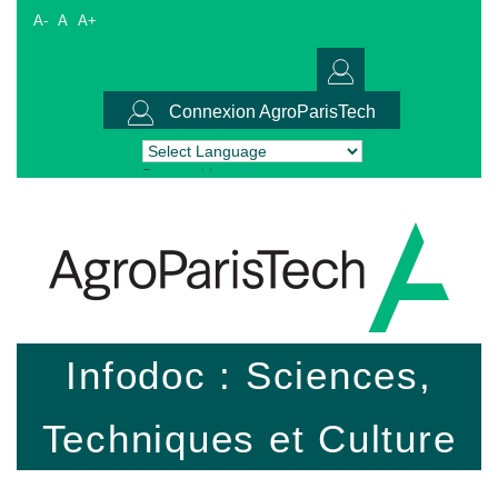
A-
A
A+
Connexion AgroParisTech
Powered by
Translate
Infodoc : Sciences,
Techniques et Culture