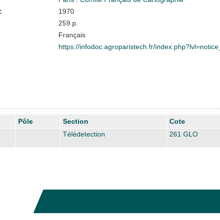
:
1970
259 p.
Français
https://infodoc.agroparistech.fr/index.php?lvl=noti
Pôle
Section
Cote
Télédetection
261 GLO