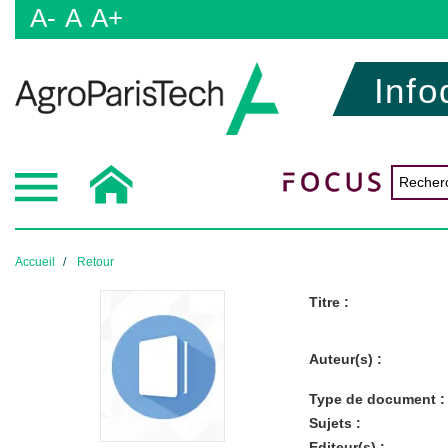
A-
A
A+
Info
Accueil
Retour
Titre :
Auteur(s) :
Type de document :
Sujets :
Editeur(s) :