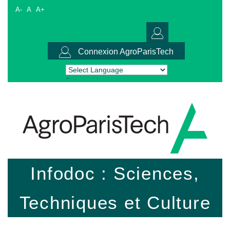
A-
A
A+
Connexion AgroParisTech
Powered by
Translate
Infodoc : Sciences,
Techniques et Culture