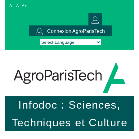
A-
A
A+
Connexion AgroParisTech
Powered by
Translate
Infodoc : Sciences,
Techniques et Culture