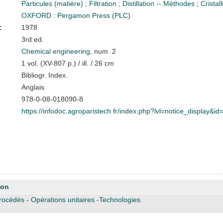
Particules (matière)
;
Filtration
;
Distillation -- Méthodes
;
Cristal
OXFORD : Pergamon Press (PLC)
:
1978
3rd ed.
Chemical engineering
, num. 2
1 vol. (XV-807 p.) / ill. / 26 cm
Bibliogr. Index.
Anglais
978-0-08-018090-8
https://infodoc.agroparistech.fr/index.php?lvl=notice_display&i
ion
océdés - Opérations unitaires -Technologies