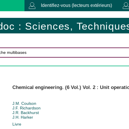
Identifiez-vous (lecteurs extérieurs)
doc : Sciences, Techniques
Chemical engineering. (6 Vol.) Vol. 2 : Unit operati
J.M. Coulson
J.F. Richardson
J.R. Backhurst
J.H. Harker
Livre