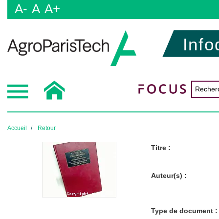
A-
A
A+
Info
Accueil
Retour
Titre :
Auteur(s) :
Type de document :