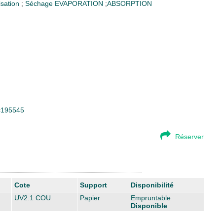
lisation
;
Séchage
EVAPORATION
;
ABSORPTION
d=195545
Réserver
Cote
Support
Disponibilité
UV2.1 COU
Papier
Empruntable
Disponible