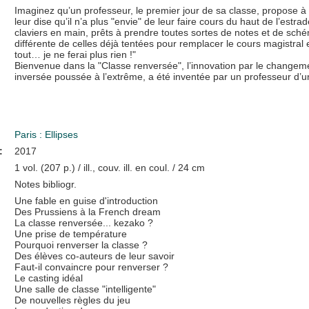
Imaginez qu’un professeur, le premier jour de sa classe, propose à 
leur dise qu’il n’a plus "envie" de leur faire cours du haut de l’estr
claviers en main, prêts à prendre toutes sortes de notes et de sché
différente de celles déjà tentées pour remplacer le cours magistral 
tout… je ne ferai plus rien !"
Bienvenue dans la "Classe renversée", l’innovation par le changem
inversée poussée à l’extrême, a été inventée par un professeur d’uni
Paris : Ellipses
:
2017
1 vol. (207 p.) / ill., couv. ill. en coul. / 24 cm
Notes bibliogr.
Une fable en guise d'introduction
Des Prussiens à la French dream
La classe renversée... kezako ?
Une prise de température
Pourquoi renverser la classe ?
Des élèves co-auteurs de leur savoir
Faut-il convaincre pour renverser ?
Le casting idéal
Une salle de classe "intelligente"
De nouvelles règles du jeu