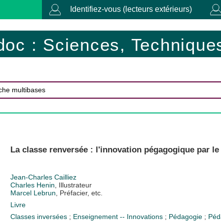
Identifiez-vous (lecteurs extérieurs)
doc : Sciences, Techniques
La classe renversée : l'innovation pégagogique par l
Jean-Charles Cailliez
Charles Henin
, Illustrateur
Marcel Lebrun
, Préfacier, etc.
Livre
Classes inversées
;
Enseignement -- Innovations
;
Pédagogie
;
Péd