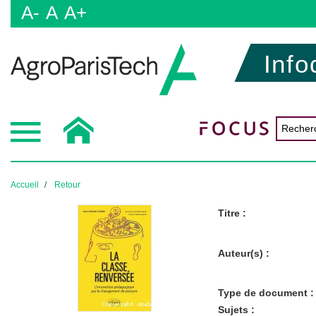
A-
A
A+
Info
Accueil
Retour
Titre :
Auteur(s) :
Type de document :
Sujets :