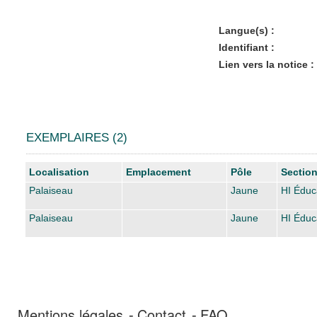
Langue(s) :
Identifiant :
Lien vers la notice :
EXEMPLAIRES (2)
Liste des exemplaires
Localisation
Emplacement
Pôle
Sectio
Palaiseau
Jaune
HI Éduc
Palaiseau
Jaune
HI Éduc
Mentions légales
Contact
FAQ