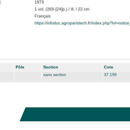
:
1973
1 vol. (269-[24]p.) / ill. / 22 cm
Français
https://infodoc.agroparistech.fr/index.php?lvl=noti
Pôle
Section
Cote
sans section
37.199