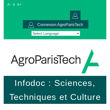
A-
A
A+
Connexion AgroParisTech
Powered by
Translate
Infodoc : Sciences,
Techniques et Culture