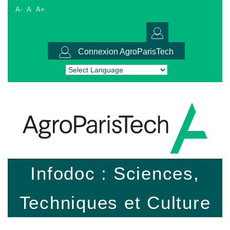
A-
A
A+
Connexion AgroParisTech
Powered by
Translate
Infodoc : Sciences,
Techniques et Culture