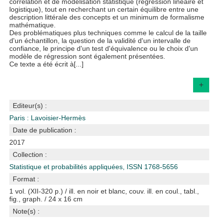
corrélation et de modélisation statistique (régression linéaire et
logistique), tout en recherchant un certain équilibre entre une
description littérale des concepts et un minimum de formalisme
mathématique.
Des problématiques plus techniques comme le calcul de la taille
d'un échantillon, la question de la validité d'un intervalle de
confiance, le principe d'un test d'équivalence ou le choix d'un
modèle de régression sont également présentées.
Ce texte a été écrit à[...]
+
Editeur(s) :
Paris : Lavoisier-Hermès
Date de publication :
2017
Collection :
Statistique et probabilités appliquées, ISSN 1768-5656
Format :
1 vol. (XII-320 p.) / ill. en noir et blanc, couv. ill. en coul., tabl.,
fig., graph. / 24 x 16 cm
Note(s) :